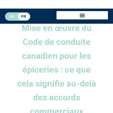
EN
FR
Mise en œuvre du
Code de conduite
canadien pour les
épiceries : ce que
cela signifie au-delà
des accords
commerciaux