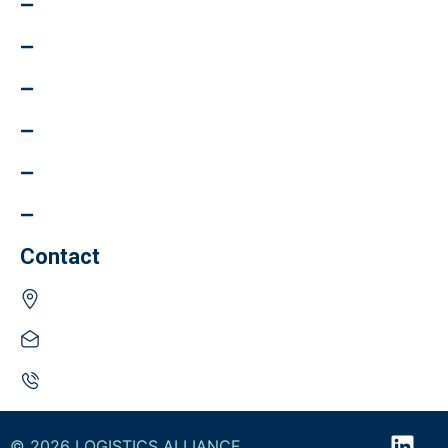
Nos services
Ce Qu'ils Disent
À propos de nous
Notre équipe
Ressources
Contactez-nous
Contact
7025 Langer Drive, Suite 205, Mississauga, ON L5N 0E8
customersuccess@logisticsalliance.com
(905) - 792 - 6180
©
2026
LOGISTICS ALLIANCE